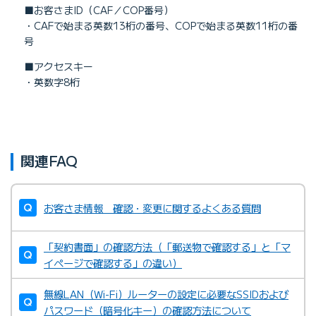
■お客さまID（CAF／COP番号）
・CAFで始まる英数13桁の番号、COPで始まる英数11桁の番
号
■アクセスキー
・英数字8桁
関連FAQ
お客さま情報 確認・変更に関するよくある質問
「契約書面」の確認方法（「郵送物で確認する」と「マ
イページで確認する」の違い）
無線LAN（Wi-Fi）ルーターの設定に必要なSSIDおよび
パスワード（暗号化キー）の確認方法について