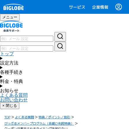
サービス
企業情報
メニュー
トップ
設定方法
各種手続き
料金・特典
お知らせ
よくある質問
お問い合わせ
× 閉じる
TOP
よくある質問
特典／ポイント／割引
びっぷるメンバープログラム（長期ご利用特典）
クーポンが進呈されるタイミングを知りたい