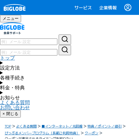
サービス
企業情報
メニュー
トップ
設定方法
各種手続き
料金・特典
お知らせ
よくある質問
お問い合わせ
× 閉じる
TOP
よくある質問
■インターネット／光回線
特典／ポイント／値引
びっぷるメンバープログラム（長期ご利用特典）
クーポン
クーポンが進呈されるタイミングを知りたい