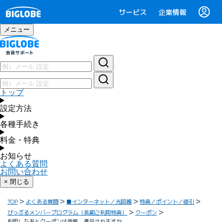
サービス
企業情報
メニュー
トップ
設定方法
各種手続き
料金・特典
お知らせ
よくある質問
お問い合わせ
× 閉じる
TOP
よくある質問
■インターネット／光回線
特典／ポイント／値引
びっぷるメンバープログラム（長期ご利用特典）
クーポン
利用したあとクーポンは再度、進呈されますか