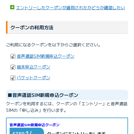
たはログインメールアドレス）とBIGLOBEパスワードが必
エントリーしたクーポンが適用されたかどうか確認したい
要です。
マイページへのログイン方法は以下をご参照ください。
クーポンの利用方法
マイページのログイン方法が知りたい
ご利用になるクーポンを以下からご選択ください。
音声通話SIM新規申込クーポン
端末申込クーポン
パケットクーポン
■音声通話SIM新規申込クーポン
クーポンを利用するには、クーポンの「エントリー」と音声通話
SIMの「申し込み」を行います。
音声通話SIM新規申込クーポン
1/
STEP
クーポンにエントリーをします