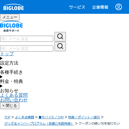
サービス
企業情報
メニュー
トップ
設定方法
各種手続き
料金・特典
お知らせ
よくある質問
お問い合わせ
× 閉じる
TOP
よくある質問
■モバイル／SIM
特典／ポイント／値引
びっぷるメンバープログラム（長期ご利用特典）
クーポンの使い方を知りたい