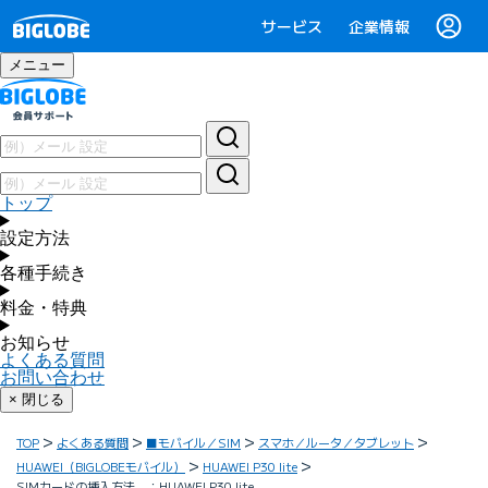
サービス
企業情報
メニュー
トップ
設定方法
各種手続き
料金・特典
お知らせ
よくある質問
お問い合わせ
× 閉じる
TOP
よくある質問
■モバイル／SIM
スマホ／ルータ／タブレット
HUAWEI（BIGLOBEモバイル）
HUAWEI P30 lite
SIMカードの挿入方法 ：HUAWEI P30 lite