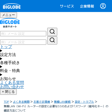
サービス
企業情報
メニュー
トップ
設定方法
各種手続き
料金・特典
お知らせ
よくある質問
お問い合わせ
× 閉じる
TOP
よくある質問
お客さま環境
無線LAN接続
設定・トラブル
無線LAN（Wi-Fi）ルーターの設定に必要なSSIDおよびパスワード（暗号化キー）の
確認方法について