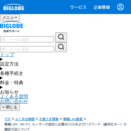
サービス
企業情報
メニュー
トップ
設定方法
各種手続き
料金・特典
お知らせ
よくある質問
お問い合わせ
× 閉じる
TOP
よくある質問
お客さま環境
無線LAN接続
無線LAN（Wi-Fi）ルーターの設定に必要なSSIDおよびパスワード（暗号化キー）の
確認方法について