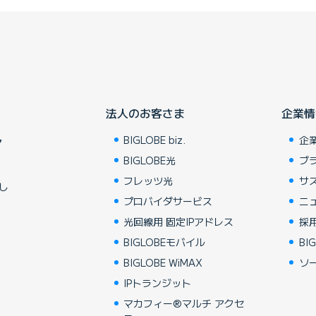
法人のお客さま
企業情
BIGLOBE biz.
企
ア
BIGLOBE光
ブ
フレッツ光
サ
し
プロバイダサービス
ニ
光回線用 固定IPアドレス
採
BIGLOBEモバイル
BIG
BIGLOBE WiMAX
ソ
IPトランジット
マカフィー®マルチ アクセ