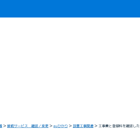
線
接続サービス 確認／変更
auひかり
設置工事関連
工事費と登録料を確認した