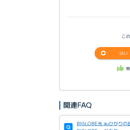
こ
はい
現
関連FAQ
BIGLOBE光 auひか