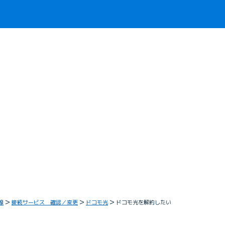
線
接続サービス 確認／変更
ドコモ光
ドコモ光を解約したい