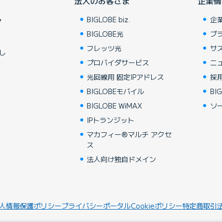
法人のお客さま
企業情
BIGLOBE biz.
企
ア
BIGLOBE光
ブ
フレッツ光
サ
し
プロバイダサービス
ニ
光回線用 固定IPアドレス
採
BIGLOBEモバイル
BIG
BIGLOBE WiMAX
ソ
IPトランジット
マカフィー®マルチ アクセ
ス
法人向け独自ドメイン
人情報保護ポリシー
プライバシーポータル
Cookieポリシー
特定商取引