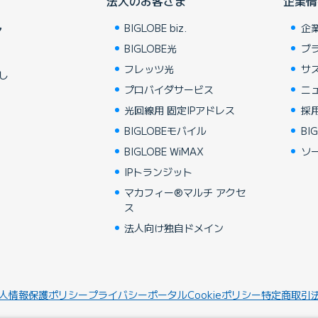
法人のお客さま
企業情
BIGLOBE biz.
企
ア
BIGLOBE光
ブ
フレッツ光
サ
し
プロバイダサービス
ニ
光回線用 固定IPアドレス
採
BIGLOBEモバイル
BIG
BIGLOBE WiMAX
ソ
IPトランジット
マカフィー®マルチ アクセ
ス
法人向け独自ドメイン
人情報保護ポリシー
プライバシーポータル
Cookieポリシー
特定商取引