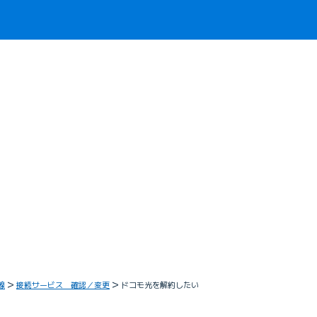
線
接続サービス 確認／変更
ドコモ光を解約したい