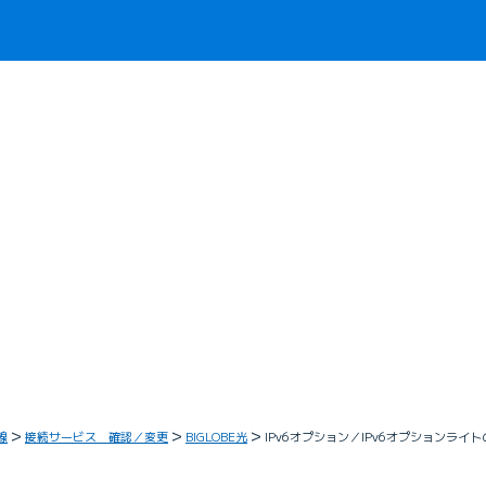
線
接続サービス 確認／変更
BIGLOBE光
IPv6オプション／IPv6オプションラ