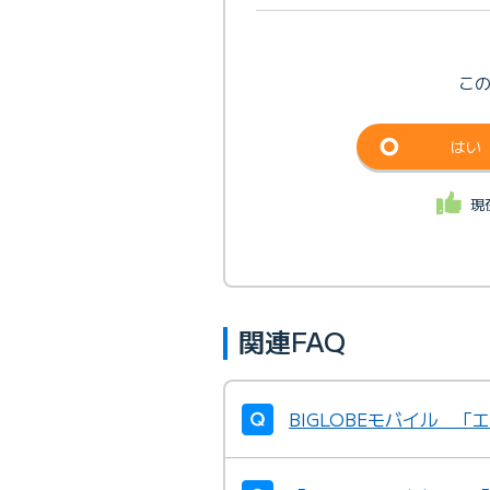
こ
はい
現
関連FAQ
BIGLOBEモバイル 