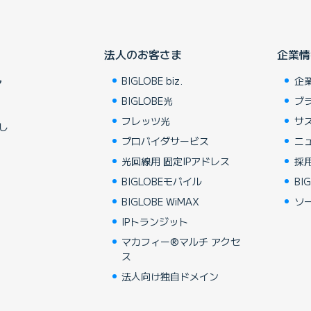
法人のお客さま
企業情
BIGLOBE biz.
企
ア
BIGLOBE光
ブ
フレッツ光
サ
し
プロバイダサービス
ニ
光回線用 固定IPアドレス
採
BIGLOBEモバイル
BIG
BIGLOBE WiMAX
ソ
IPトランジット
マカフィー®マルチ アクセ
ス
法人向け独自ドメイン