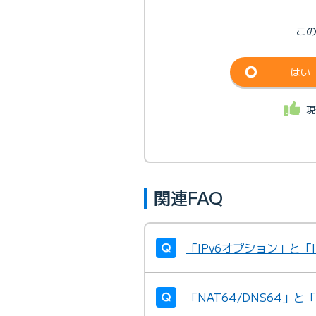
こ
はい
現
関連FAQ
「IPv6オプション」と
「NAT64/DNS64」