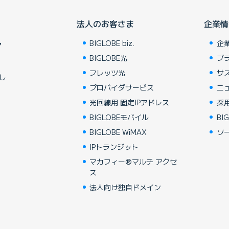
法人のお客さま
企業情
BIGLOBE biz.
企
ア
BIGLOBE光
ブ
フレッツ光
サ
し
プロバイダサービス
ニ
光回線用 固定IPアドレス
採
BIGLOBEモバイル
BIG
BIGLOBE WiMAX
ソ
IPトランジット
マカフィー®マルチ アクセ
ス
法人向け独自ドメイン