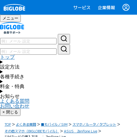
サービス
企業情報
メニュー
トップ
設定方法
各種手続き
料金・特典
お知らせ
よくある質問
お問い合わせ
× 閉じる
TOP
よくある質問
■モバイル／SIM
スマホ／ルータ／タブレット
その他スマホ（BIGLOBEモバイル）
ASUS ZenFone Live
SIMカードの挿入方法 ： ZenFone Live