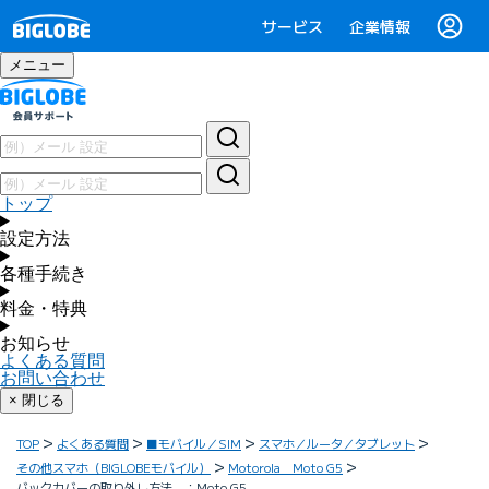
サービス
企業情報
メニュー
トップ
設定方法
各種手続き
料金・特典
お知らせ
よくある質問
お問い合わせ
× 閉じる
TOP
よくある質問
■モバイル／SIM
スマホ／ルータ／タブレット
その他スマホ（BIGLOBEモバイル）
Motorola Moto G5
バックカバーの取り外し方法 ：Moto G5