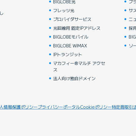
BIGLOBE光
ブ
フレッツ光
サ
し
プロバイダサービス
ニ
光回線用 固定IPアドレス
採
BIGLOBEモバイル
BIG
BIGLOBE WiMAX
ソ
IPトランジット
マカフィー®マルチ アクセ
ス
法人向け独自ドメイン
人情報保護ポリシー
プライバシーポータル
Cookieポリシー
特定商取引