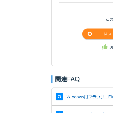
こ
はい
現
関連FAQ
Windows用ブラウザ F