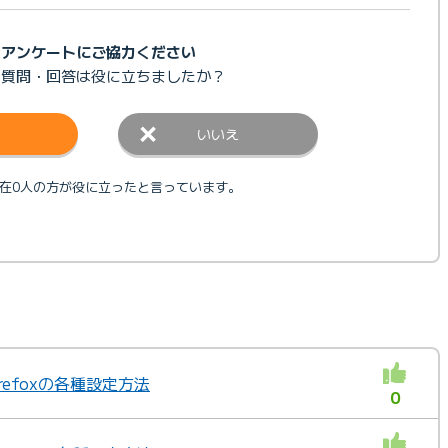
アンケートにご協力ください
の質問・回答は
役に立ちましたか？
いいえ
在0人の方が役に立ったと言っています。
irefoxの各種設定方法
0