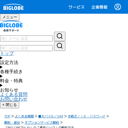
サービス
企業情報
メニュー
トップ
設定方法
各種手続き
料金・特典
お知らせ
よくある質問
お問い合わせ
× 閉じる
TOP
よくある質問
■モバイル／SIM
手続き／ＩＤ・パスワード
解約・退会
オプションサービス解約
「BIGLOBEでんわ」の「通話パック」の解約方法