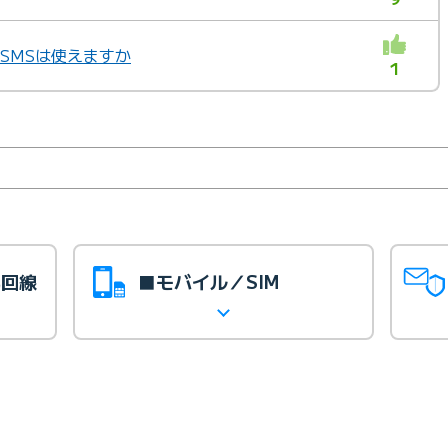
 SMSは使えますか
1
光回線
■モバイル／SIM