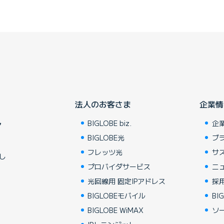
法人のお客さま
企業情
BIGLOBE biz.
企
ア
BIGLOBE光
ブ
フレッツ光
サ
し
プロバイダサービス
ニ
光回線用 固定IPアドレス
採
BIGLOBEモバイル
BIG
BIGLOBE WiMAX
ソ