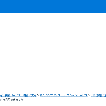
イル接続サービス 確認／変更
BIGLOBEモバイル オプションサービス
かけ放題／
を両方利用できますか