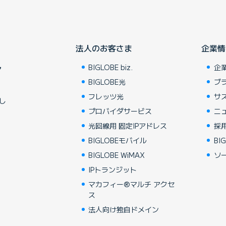
法人のお客さま
企業情
BIGLOBE biz.
企
ア
BIGLOBE光
ブ
フレッツ光
サ
し
プロバイダサービス
ニ
光回線用 固定IPアドレス
採
BIGLOBEモバイル
BIG
BIGLOBE WiMAX
ソ
IPトランジット
マカフィー®マルチ アクセ
ス
法人向け独自ドメイン