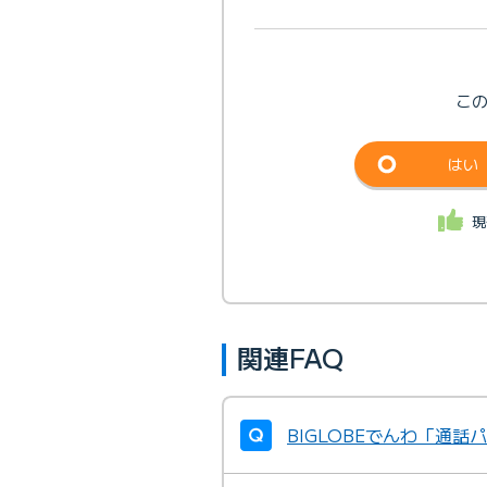
こ
はい
現
関連FAQ
BIGLOBEでんわ「通