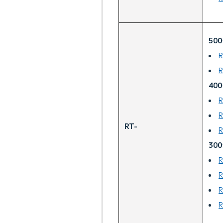
50
R
R
40
R
R
RT-
R
30
R
R
R
R