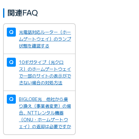
関連FAQ
光電話対応ルーター（ホー
ムゲートウェイ）のランプ
状態を確認する
10ギガタイプ（光クロ
ス）のホームゲートウェイ
で一部のサイトの表示がで
きない場合の対処方法
BIGLOBE光 他社から乗
り換え（事業者変更）の場
合、NTTレンタル機器
（ONU・ホームゲートウ
ェイ）の返却は必要ですか