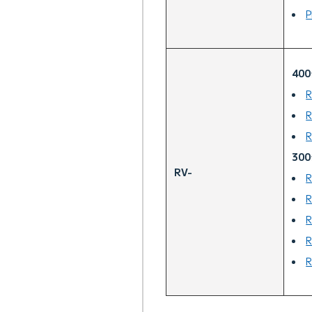
P
40
R
30
RV-
R
R
R
R