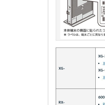
XG
X
XG-
XG
60
RX-
R