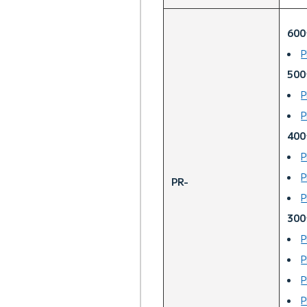
60
P
50
P
P
40
P
P
PR-
P
30
P
P
P
P