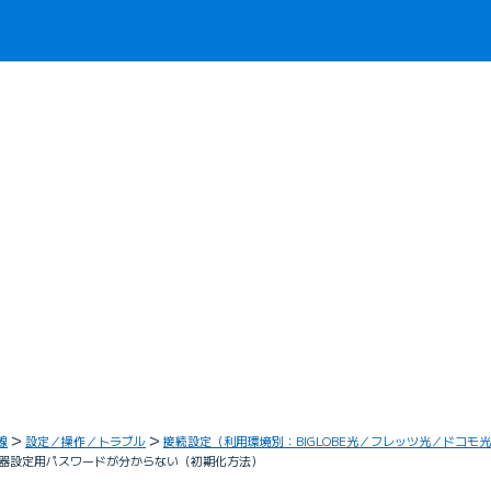
線
設定／操作／トラブル
接続設定（利用環境別：BIGLOBE光／フレッツ光／ドコモ
器設定用パスワードが分からない（初期化方法）