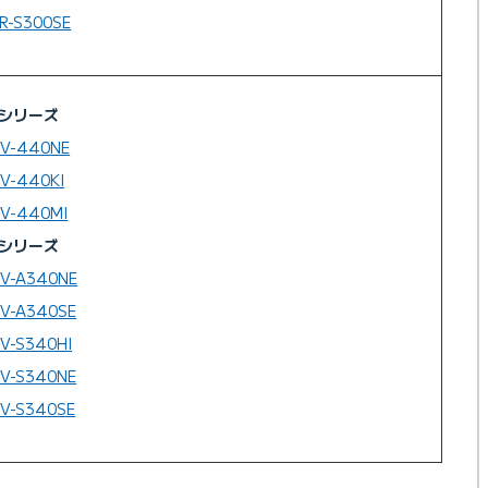
R-S300SE
0シリーズ
RV-440NE
V-440KI
RV-440MI
0シリーズ
RV-A340NE
V-A340SE
V-S340HI
V-S340NE
V-S340SE