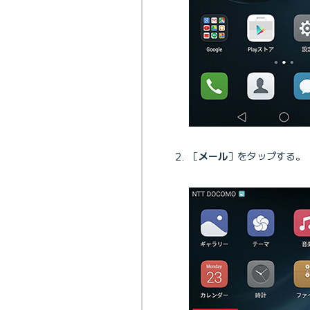
［
メール
］をタップする。