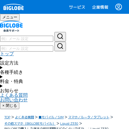
サービス
企業情報
メニュー
トップ
設定方法
各種手続き
料金・特典
お知らせ
よくある質問
お問い合わせ
× 閉じる
TOP
よくある質問
■モバイル／SIM
スマホ／ルータ／タブレット
その他スマホ（BIGLOBEモバイル）
Liquid Z330
BIGLOBEで購入した端末の保証期間はどのくらいですか ：Liquid Z330