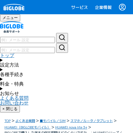
サービス
企業情報
メニュー
トップ
設定方法
各種手続き
料金・特典
お知らせ
よくある質問
お問い合わせ
× 閉じる
TOP
よくある質問
■モバイル／SIM
スマホ／ルータ／タブレット
HUAWEI（BIGLOBEモバイル）
HUAWEI nova lite 3+
BIGLOBEで購入した端末の保証期間はどのくらいですか ：HUAWEIシリーズ／