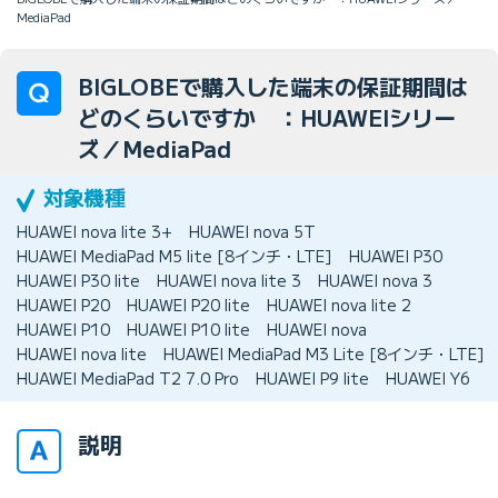
MediaPad
BIGLOBEで購入した端末の保証期間は
どのくらいですか ：HUAWEIシリー
ズ／MediaPad
HUAWEI nova lite 3+
HUAWEI nova 5T
HUAWEI MediaPad M5 lite [8インチ・LTE]
HUAWEI P30
HUAWEI P30 lite
HUAWEI nova lite 3
HUAWEI nova 3
HUAWEI P20
HUAWEI P20 lite
HUAWEI nova lite 2
HUAWEI P10
HUAWEI P10 lite
HUAWEI nova
HUAWEI nova lite
HUAWEI MediaPad M3 Lite [8インチ・LTE]
HUAWEI MediaPad T2 7.0 Pro
HUAWEI P9 lite
HUAWEI Y6
説明