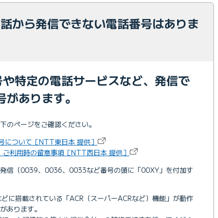
光電話から発信できない電話番号はありま
号や特定の電話サービスなど、発信で
号があります。
下のページをご確認ください。
号について［NTT東日本 提供］
ご利用時の留意事項［NTT西日本 提供］
信（0039、0036、0033など番号の頭に「00XY」を付加す
などに搭載されている「ACR（スーパーACRなど）機能」が動作
があります。