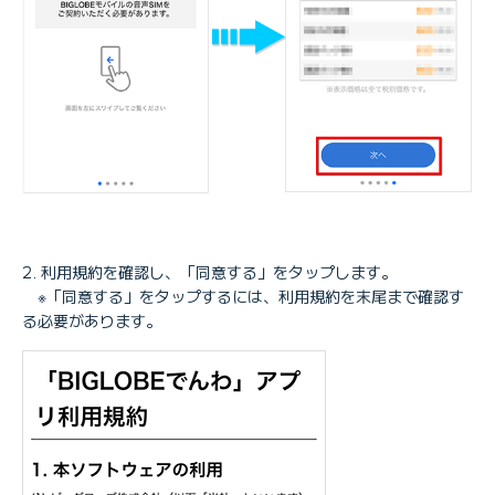
利用規約を確認し、「同意する」をタップします。
※「同意する」をタップするには、利用規約を末尾まで確認す
る必要があります。