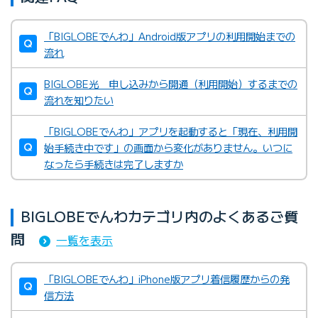
「BIGLOBEでんわ」Android版アプリの利用開始までの
流れ
BIGLOBE光 申し込みから開通（利用開始）するまでの
流れを知りたい
「BIGLOBEでんわ」アプリを起動すると「現在、利用開
始手続き中です」の画面から変化がありません。いつに
なったら手続きは完了しますか
BIGLOBEでんわカテゴリ内のよくあるご質
問
一覧を表示
「BIGLOBEでんわ」iPhone版アプリ着信履歴からの発
信方法