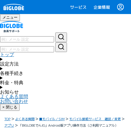
サービス
企業情報
メニュー
トップ
設定方法
各種手続き
料金・特典
お知らせ
よくある質問
お問い合わせ
× 閉じる
TOP
よくある質問
■モバイル／SIM
モバイル接続サービス 確認／変更
アプリ
「BIGLOBEでんわ」Android版アプリ操作方法（ご利用マニュアル）