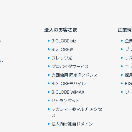
法人のお客さま
企業情
BIGLOBE biz.
企
ア
BIGLOBE光
ブ
フレッツ光
サ
し
プロバイダサービス
ニ
光回線用 固定IPアドレス
採
BIGLOBEモバイル
BIG
BIGLOBE WiMAX
ソ
IPトランジット
マカフィー®マルチ アクセ
ス
法人向け独自ドメイン