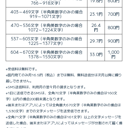
19.8円
600円
766～918文字）
403～469文字（半角英数字のみの場合
23.1円
700円
919～1071文字）
470～536文字（半角英数字のみの場合
26.4
800円
1072～1224文字）
円
537～603文字（半角英数字のみの場合
29.7円
900円
1225～1377文字）
604～670文字（半角英数字のみの場合
1,000
33.0円
1378～1530文字）
円
※受信料は無料です。
※国内宛てのみ月16.5円（税込）までは無料、無料送信分は次月以降に繰り
越しできません。
※SMS送信料は、利用月の翌々月の請求となります。
※1日に送信できるSMSは、全角70文字（半角英数字のみの場合は160文
字）以内の場合200回未満となります。
※端末またはアプリによっては全角最大670文字（半角英数字のみの場合は
1,530文字）までの文字メッセージを送受信できます。
※全角71文字（半角英数字のみの場合は161文字）以上の文字メッセージを
送信した場合、端末またはアプリによってはメッセージが分割されて届く場