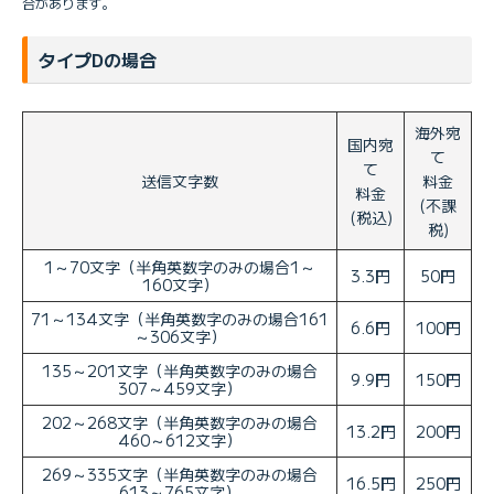
合があります。
タイプDの場合
海外宛
国内宛
て
て
送信文字数
料金
料金
(不課
(税込)
税)
1～70文字（半角英数字のみの場合1～
3.3円
50円
160文字）
71～134文字（半角英数字のみの場合161
6.6円
100円
～306文字）
135～201文字（半角英数字のみの場合
9.9円
150円
307～459文字）
202～268文字（半角英数字のみの場合
13.2円
200円
460～612文字）
269～335文字（半角英数字のみの場合
16.5円
250円
613～765文字）