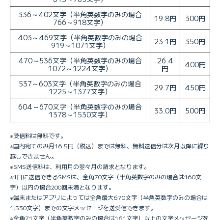
336～402文字（半角英数字のみの場合
19.8円
300円
766～918文字）
403～469文字（半角英数字のみの場合
23.1円
350円
919～1071文字）
470～536文字（半角英数字のみの場合
26.4
400円
1072～1224文字）
円
537～603文字（半角英数字のみの場合
29.7円
450円
1225～1377文字）
604～670文字（半角英数字のみの場合
33.0円
500円
1378～1530文字）
※受信料は無料です。
※国内宛てのみ月16.5円（税込）までは無料、無料送信分は次月以降に繰り
越しできません。
※SMS送信料は、利用月の翌々月の請求となります。
※1日に送信できるSMSは、全角70文字（半角英数字のみの場合は160文
字）以内の場合200回未満となります。
※端末またはアプリによっては全角最大670文字（半角英数字のみの場合は
1,530文字）までの文字メッセージを送受信できます。
※全角71文字（半角英数字のみの場合は161文字）以上の文字メッセージを