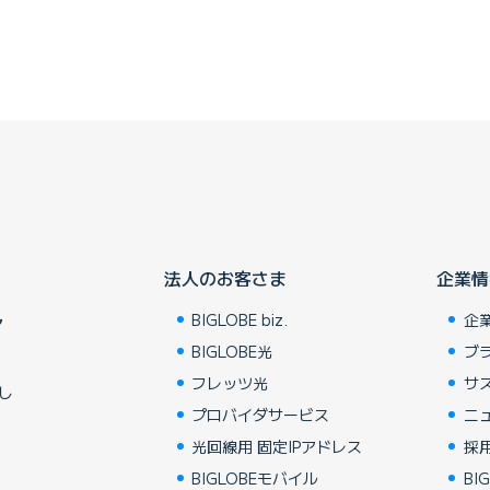
法人のお客さま
企業情
BIGLOBE biz.
企
ア
BIGLOBE光
ブ
フレッツ光
サ
し
プロバイダサービス
ニ
光回線用 固定IPアドレス
採
BIGLOBEモバイル
BIG