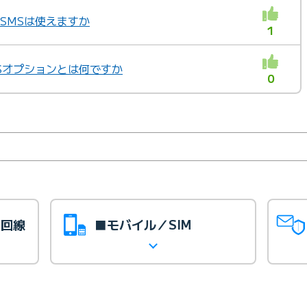
 SMSは使えますか
1
MSオプションとは何ですか
0
光回線
■モバイル／SIM