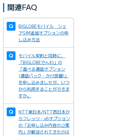
関連FAQ
BIGLOBEモバイル シェ
アSIM追加オプションの申
し込み方法
モバイル契約と同時に、
「BIGLOBEでんわ」の
「選べる通話オプション
(通話パック・かけ放題)」
を申し込みましたが、いつ
から利用することができま
すか。
NTT東日本/NTT西日本か
らフレッツ・v6オプション
の「お申し込み内容のご案
内」が郵送されてきたのは