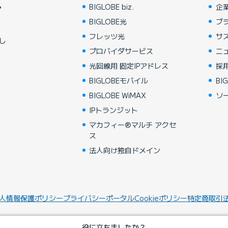
BIGLOBE biz.
企
ア
BIGLOBE光
ブ
フレッツ光
サ
し
プロバイダサービス
ニ
光回線用 固定IPアドレス
採
BIGLOBEモバイル
BIG
BIGLOBE WiMAX
ソ
IPトランジット
マカフィー®マルチ アクセ
ス
法人向け独自ドメイン
人情報保護ポリシー
プライバシーポータル
Cookieポリシー
特定商取引
役に立ちましたか？