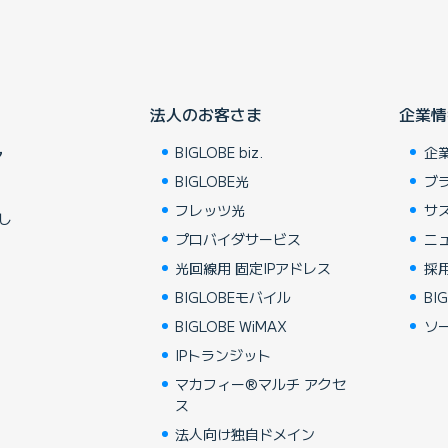
法人のお客さま
企業情
BIGLOBE biz.
企
ア
BIGLOBE光
ブ
フレッツ光
サ
し
プロバイダサービス
ニ
光回線用 固定IPアドレス
採
BIGLOBEモバイル
BIG
BIGLOBE WiMAX
ソ
IPトランジット
マカフィー®マルチ アクセ
ス
法人向け独自ドメイン