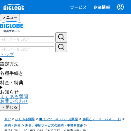
サービス
企業情報
メニュー
トップ
設定方法
各種手続き
料金・特典
お知らせ
よくある質問
お問い合わせ
× 閉じる
TOP
よくある質問
■インターネット／光回線
手続き／ＩＤ・パスワード
解約・退会
退会／接続サービスの解約・事業者変更
退会したいけど、BIGLOBE IDとパスワードを忘れました