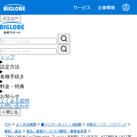
サービス
企業情報
メニュー
トップ
設定方法
各種手続き
料金・特典
お知らせ
よくある質問
お問い合わせ
× 閉じる
TOP
よくある質問
■インターネット／光回線
手続き／ＩＤ・パスワード
解約・退会
退会／接続サービスの解約・事業者変更
「BIGLOBE光パックNeo with フレッツ」を利用していますが、NTT東日本／NTT西