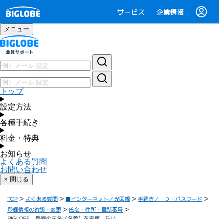
サービス
企業情報
メニュー
トップ
設定方法
各種手続き
料金・特典
お知らせ
よくある質問
お問い合わせ
× 閉じる
TOP
よくある質問
■インターネット／光回線
手続き／ＩＤ・パスワード
登録情報の確認・変更
氏名・住所・電話番号
BIGLOBE 登録の氏名（名義）を変更したい