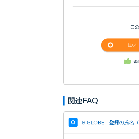
こ
はい
現
関連FAQ
BIGLOBE 登録の氏