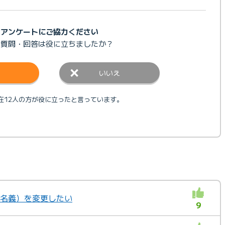
アンケートにご協力ください
の質問・回答は
役に立ちましたか？
いいえ
在12人の方が役に立ったと言っています。
名（名義）を変更したい
9