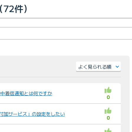
（72件）
）
並
び
替
通話中着信通知とは何ですか
0
え
：
 「付加サービス」の設定をしたい
0