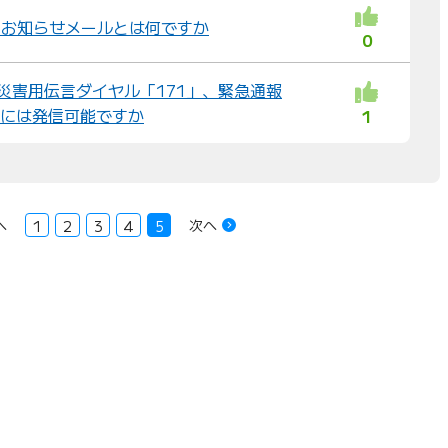
着信お知らせメールとは何ですか
0
ら災害用伝言ダイヤル「171」、緊急通報
9」には発信可能ですか
1
へ
次へ
1
2
3
4
5