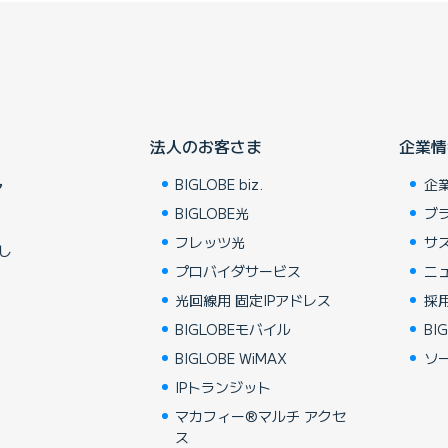
法人のお客さま
企業情
BIGLOBE biz.
企
ア
BIGLOBE光
ブ
フレッツ光
サ
し
プロバイダサービス
ニ
光回線用 固定IPアドレス
採
BIGLOBEモバイル
BIG
BIGLOBE WiMAX
ソ
IPトランジット
マカフィー®マルチ アクセ
ス