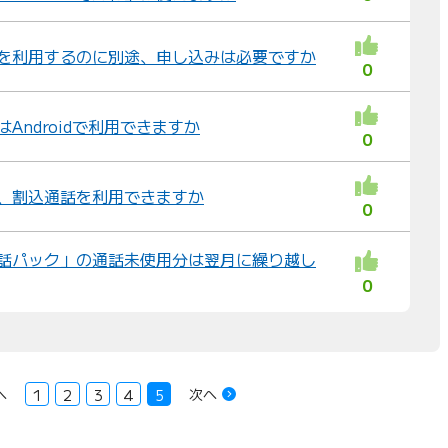
わ」を利用するのに別途、申し込みは必要ですか
0
はAndroidで利用できますか
0
から、割込通話を利用できますか
0
「通話パック」の通話未使用分は翌月に繰り越し
0
へ
次へ
1
2
3
4
5