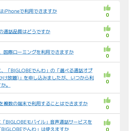
び
替
はiPhoneで利用できますか
0
え
：
わ」の通話品質はどうですか
0
から、国際ローミングを利用できますか
0
、「BIGLOBEでんわ」の「選べる通話オプ
かけ放題)」を申し込みましたが、いつから利
0
すか。
わ」を複数の端末で利用することはできますか
0
に「BIGLOBEモバイル」音声通話サービスを
BIGLOBEでんわ」は使えますか
0