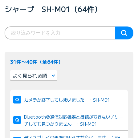
シャープ SH-M01（64件）
31件〜40件（全64件）
並
び
カメラが終了してしまいました ：SH-M01
替
え
Bluetooth®通信対応機器と接続ができない／サー
：
チしても見つかりません ：SH-M01
ディスプレイの画面の明るさが変化します ：SH-