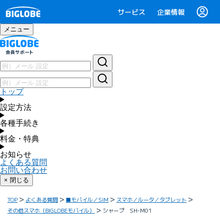
サービス
企業情報
メニュー
トップ
設定方法
各種手続き
料金・特典
お知らせ
よくある質問
お問い合わせ
× 閉じる
TOP
よくある質問
■モバイル／SIM
スマホ／ルータ／タブレット
その他スマホ（BIGLOBEモバイル）
シャープ SH-M01