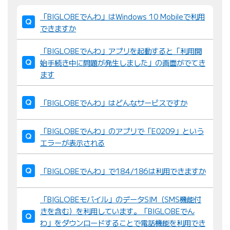
並
「BIGLOBEでんわ」はWindows 10 Mobileで利用
び
できますか
替
え
「BIGLOBEでんわ」アプリを起動すると「利用開
：
始手続き中に問題が発生しました」の画面がでてき
ます
「BIGLOBEでんわ」はどんなサービスですか
「BIGLOBEでんわ」のアプリで「E0209」という
エラーが表示される
「BIGLOBEでんわ」で184/186は利用できますか
「BIGLOBEモバイル」のデータSIM（SMS機能付
きを含む）を利用しています。「BIGLOBEでん
わ」をダウンロードすることで電話機能を利用でき