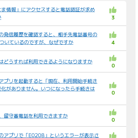
び
さま情報」にアクセスすると電話認証が求め
替
か
3
え
：
わ」の発信履歴を確認すると、相手先電話番号の
がついているのですが、なぜですか
4
わ」はどうすれば利用できるようになりますか
0
わ」アプリを起動すると「現在、利用開始手続き
変化がありません。いつになったら手続きは
0
から、留守番電話を利用できますか
0
」のアプリで「E0208」というエラーが表示さ