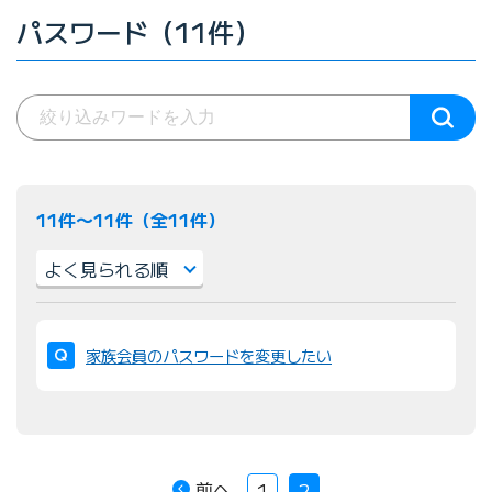
パスワード（11件）
11件〜11件（全11件）
並
び
家族会員のパスワードを変更したい
替
え
：
前へ
1
2