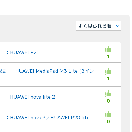
）
並
び
替
：HUAWEI P20
1
え
：
HUAWEI MediaPad M3 Lite [8イン
1
UAWEI nova lite 2
0
UAWEI nova 3／HUAWEI P20 lite
0