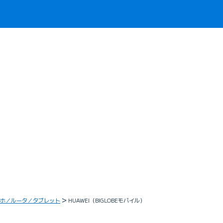
ホ／ルータ／タブレット
HUAWEI（BIGLOBEモバイル）