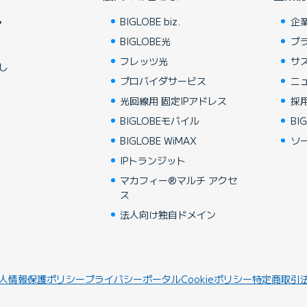
BIGLOBE biz.
企
ア
BIGLOBE光
ブ
フレッツ光
サ
し
プロバイダサービス
ニ
光回線用 固定IPアドレス
採
BIGLOBEモバイル
BIG
BIGLOBE WiMAX
ソ
IPトランジット
マカフィー®マルチ アクセ
ス
法人向け独自ドメイン
人情報保護ポリシー
プライバシーポータル
Cookieポリシー
特定商取引