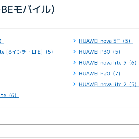
LOBEモバイル）
5）
HUAWEI nova 5T（5）
lite [8インチ・LTE]（5）
HUAWEI P30（5）
HUAWEI nova lite 3（6
HUAWEI P20（7）
HUAWEI nova lite 2（5
Lite（6）