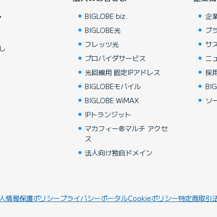
BIGLOBE biz.
企
ア
BIGLOBE光
ブ
フレッツ光
サ
し
プロバイダサービス
ニ
光回線用 固定IPアドレス
採
BIGLOBEモバイル
BIG
BIGLOBE WiMAX
ソ
IPトランジット
マカフィー®マルチ アクセ
ス
法人向け独自ドメイン
人情報保護ポリシー
プライバシーポータル
Cookieポリシー
特定商取引