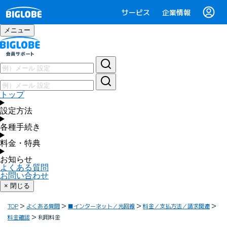
サービス
企業情報
メニュー
トップ
設定方法
各種手続き
料金・特典
お知らせ
よくある質問
お問い合わせ
× 閉じる
TOP
よくある質問
■インターネット／光回線
料金／支払方法／請求関連
料金確認
利用料金