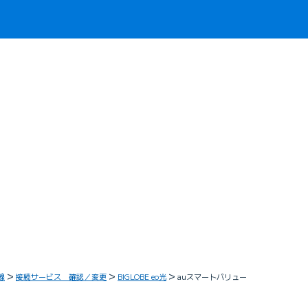
線
接続サービス 確認／変更
BIGLOBE eo光
auスマートバリュー