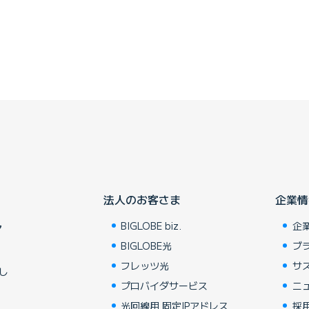
法人のお客さま
企業情
BIGLOBE biz.
企
ア
BIGLOBE光
ブ
フレッツ光
サ
し
プロバイダサービス
ニ
光回線用 固定IPアドレス
採