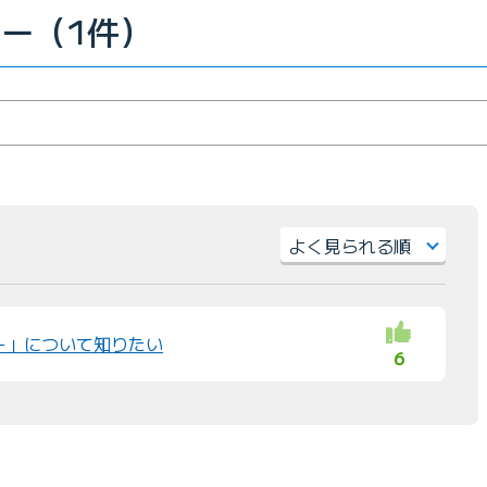
ュー（1件）
並
び
替
ー」について知りたい
6
え
：