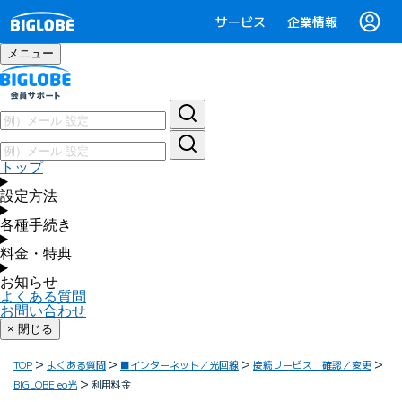
サービス
企業情報
メニュー
トップ
設定方法
各種手続き
料金・特典
お知らせ
よくある質問
お問い合わせ
× 閉じる
TOP
よくある質問
■インターネット／光回線
接続サービス 確認／変更
BIGLOBE eo光
利用料金