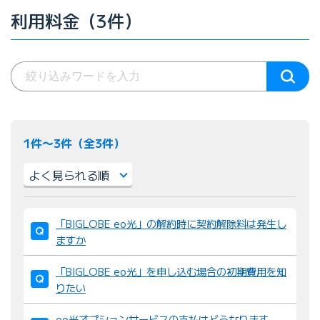
利用料金（3件）
1件〜3件（全3件）
並
「BIGLOBE eo光」の解約時に契約解除料は発生し
び
ますか
替
え
「BIGLOBE eo光」を申し込む場合の初期費用を知
：
りたい
eo光オプションサービスの支払はどうなります