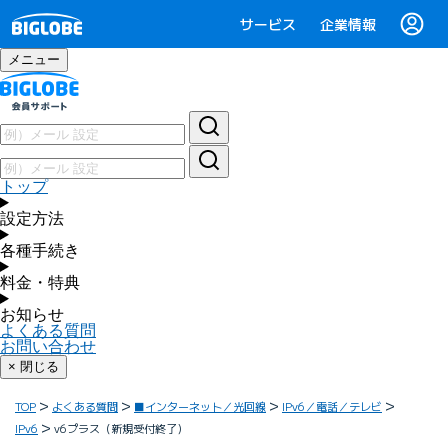
サービス
企業情報
メニュー
トップ
設定方法
各種手続き
料金・特典
お知らせ
よくある質問
お問い合わせ
× 閉じる
TOP
よくある質問
■インターネット／光回線
IPv6／電話／テレビ
IPv6
v6プラス（新規受付終了）