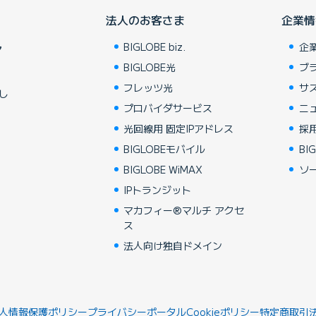
法人のお客さま
企業情
BIGLOBE biz.
企
ア
BIGLOBE光
ブ
フレッツ光
サ
し
プロバイダサービス
ニ
光回線用 固定IPアドレス
採
BIGLOBEモバイル
BIG
BIGLOBE WiMAX
ソ
IPトランジット
マカフィー®マルチ アクセ
ス
法人向け独自ドメイン
人情報保護ポリシー
プライバシーポータル
Cookieポリシー
特定商取引