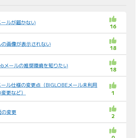
並
び
替
メールが届かない
16
え
：
ルの画像が表示されない
18
Webメールの推奨環境を知りたい
18
ール仕様の変更点（BIGLOBEメール未利用
の変更など）
1
面の変更
2
0