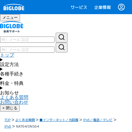
サービス
企業情報
メニュー
トップ
設定方法
各種手続き
料金・特典
お知らせ
よくある質問
お問い合わせ
× 閉じる
TOP
よくある質問
■インターネット／光回線
IPv6／電話／テレビ
IPv6
NAT64/DNS64