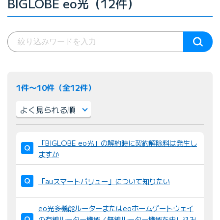
BIGLOBE eo光（12件）
1件〜10件（全12件）
並
「BIGLOBE eo光」の解約時に契約解除料は発生し
び
ますか
替
え
「auスマートバリュー」について知りたい
：
eo光多機能ルーターまたはeoホームゲートウェイ
の有線ルーター機能／無線ルーター機能を申し込み